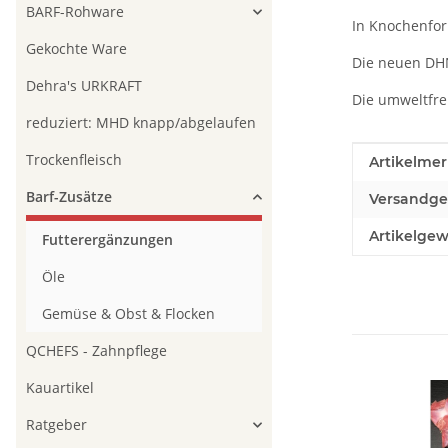
BARF-Rohware
In Knochenfo
Gekochte Ware
Die neuen DHN
Dehra's URKRAFT
Die umweltfre
reduziert: MHD knapp/abgelaufen
Trockenfleisch
Produkteig
Wert
Artikelmer
Barf-Zusätze
Versandge
Artikelgew
Futterergänzungen
Öle
Gemüse & Obst & Flocken
QCHEFS - Zahnpflege
Kauartikel
Ratgeber