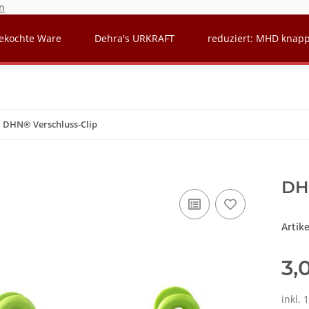
n
ekochte Ware
Dehra's URKRAFT
reduziert: MHD knap
DHN® Verschluss-Clip
DH
Artik
3,
inkl. 