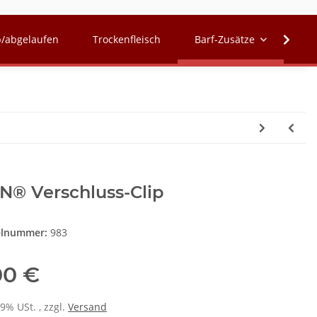
p/abgelaufen
Trockenfleisch
Barf-Zusätze
QCH
N® Verschluss-Clip
elnummer:
983
00 €
19% USt. , zzgl.
Versand