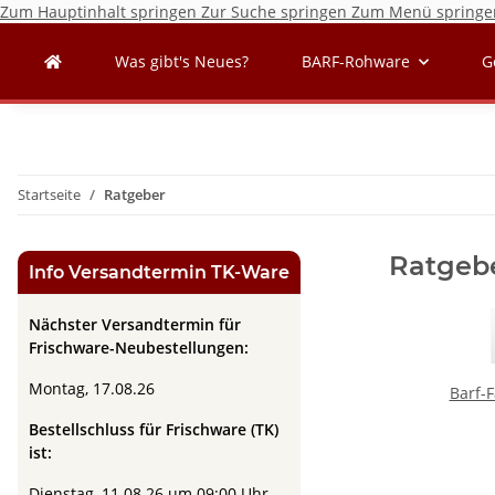
Zum Hauptinhalt springen
Zur Suche springen
Zum Menü springe
Was gibt's Neues?
BARF-Rohware
G
Startseite
Ratgeber
Ratgeb
Info Versandtermin TK-Ware
Nächster Versandtermin für
Frischware-Neubestellungen:
Montag, 17
.08.26
Barf-
Bestellschluss für Frischware (TK)
ist:
Dienstag, 11.08.26 um 09:00 Uhr