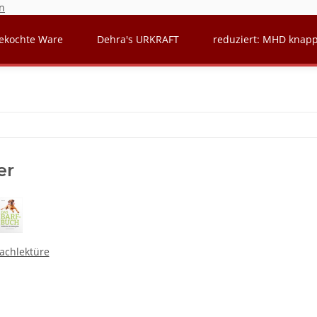
n
ekochte Ware
Dehra's URKRAFT
reduziert: MHD knap
er
Fachlektüre